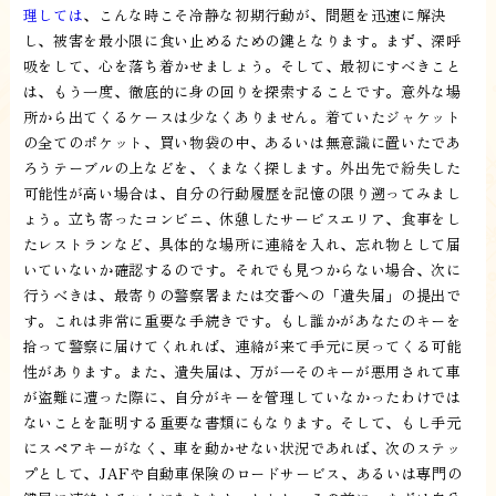
理しては
、こんな時こそ冷静な初期行動が、問題を迅速に解決
し、被害を最小限に食い止めるための鍵となります。まず、深呼
吸をして、心を落ち着かせましょう。そして、最初にすべきこと
は、もう一度、徹底的に身の回りを探索することです。意外な場
所から出てくるケースは少なくありません。着ていたジャケット
の全てのポケット、買い物袋の中、あるいは無意識に置いたであ
ろうテーブルの上などを、くまなく探します。外出先で紛失した
可能性が高い場合は、自分の行動履歴を記憶の限り遡ってみまし
ょう。立ち寄ったコンビニ、休憩したサービスエリア、食事をし
たレストランなど、具体的な場所に連絡を入れ、忘れ物として届
いていないか確認するのです。それでも見つからない場合、次に
行うべきは、最寄りの警察署または交番への「遺失届」の提出で
す。これは非常に重要な手続きです。もし誰かがあなたのキーを
拾って警察に届けてくれれば、連絡が来て手元に戻ってくる可能
性があります。また、遺失届は、万が一そのキーが悪用されて車
が盗難に遭った際に、自分がキーを管理していなかったわけでは
ないことを証明する重要な書類にもなります。そして、もし手元
にスペアキーがなく、車を動かせない状況であれば、次のステッ
プとして、JAFや自動車保険のロードサービス、あるいは専門の