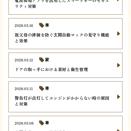
電波探知アプリを活用したスマートキーのセキュ
リティ対策
2026.03.16
車
祖父母の徘徊を防ぐ玄関自動ロックの見守り機能
と効果
2026.03.12
家
ドアの取っ手における素材と衛生管理
2026.03.11
車
警告灯が点灯してエンジンがかからない時の原因
と対策
2026.03.06
車