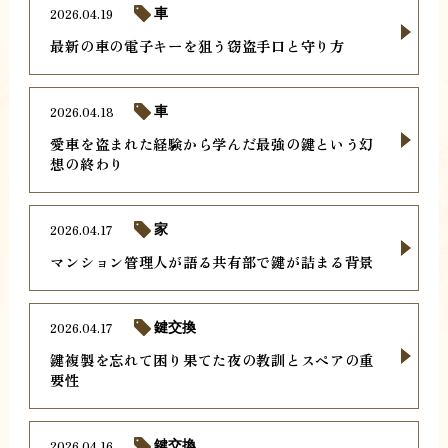
2026.04.19
車
最新の車の電子キーを狙う窃盗手口と守り方
2026.04.18
車
愛車を盗まれた経験から学んだ最強の鍵という幻
想の終わり
2026.04.17
家
マンション管理人が語る共有部で鍵が詰まる背景
2026.04.17
鍵交換
鍵複製を忘れて困り果てた夜の教訓とスペアの重
要性
2026.04.16
鍵交換