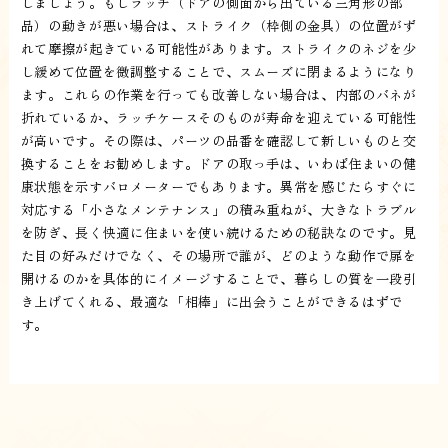
しましょう。もしラッチ（ドアの側面から出ている三角形の部
品）の動きが悪い場合は、ストライク（枠側の金具）の位置がず
れて摩擦が起きている可能性があります。ストライクのネジを少
し緩めて位置を微調整することで、スムーズに閉まるようになり
ます。これらの作業を行っても改善しない場合は、内部のバネが
折れているか、ラッチケースそのものが寿命を迎えている可能性
が高いです。その際は、パーツの品番を確認して新しいものと交
換することをお勧めします。ドアの取っ手は、いわば住まいの健
康状態を示すバロメーターでもあります。異常を感じたらすぐに
対応する「小さなメンテナンス」の積み重ねが、大きなトラブル
を防ぎ、長く快適に住まいを使い続けるための秘訣なのです。見
た目の好みだけでなく、その場所で誰が、どのような動作で扉を
開けるのかを具体的にイメージすることで、暮らしの質を一段引
き上げてくれる、最適な「相棒」に出会うことができるはずで
す。