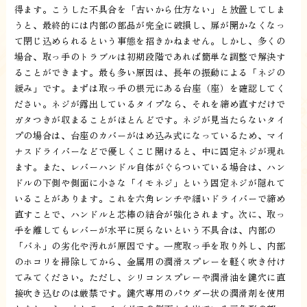
得ます。こうした不具合を「古いから仕方ない」と放置してしま
うと、最終的には内部の部品が完全に破損し、扉が開かなくなっ
て閉じ込められるという事態を招きかねません。しかし、多くの
場合、取っ手のトラブルは初期段階であれば簡単な調整で解決す
ることができます。最も多い原因は、長年の振動による「ネジの
緩み」です。まずは取っ手の根元にある台座（座）を確認してく
ださい。ネジが露出しているタイプなら、それを締め直すだけで
ガタつきが収まることがほとんどです。ネジが見当たらないタイ
プの場合は、台座のカバーがはめ込み式になっているため、マイ
ナスドライバーなどで優しくこじ開けると、中に固定ネジが現れ
ます。また、レバーハンドル自体がぐらついている場合は、ハン
ドルの下側や側面に小さな「イモネジ」という固定ネジが隠れて
いることがあります。これを六角レンチや細いドライバーで締め
直すことで、ハンドルと芯棒の結合が強化されます。次に、取っ
手を離してもレバーが水平に戻らないという不具合は、内部の
「バネ」の劣化や汚れが原因です。一度取っ手を取り外し、内部
のホコリを掃除してから、金属用の潤滑スプレーを軽く吹き付け
てみてください。ただし、シリコンスプレーや潤滑油を鍵穴に直
接吹き込むのは厳禁です。鍵穴専用のパウダー状の潤滑剤を使用