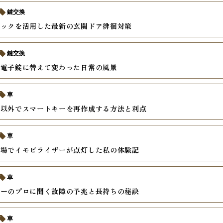
鍵交換
ロックを活用した最新の玄関ドア徘徊対策
鍵交換
を電子錠に替えて変わった日常の風景
車
ー以外でスマートキーを再作成する方法と利点
車
車場でイモビライザーが点灯した私の体験記
車
キーのプロに聞く故障の予兆と長持ちの秘訣
車