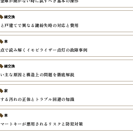
式金庫が開かない時に試すべき基本の操作
鍵交換
ンと戸建てで異なる鍵紛失時の対応と費用
車
視点で読み解くイモビライザー点灯の故障事例
鍵交換
ない主な原因と構造上の問題を徹底解説
家
積する汚れの正体とトラブル回避の知識
車
スマートキーが悪用されるリスクと防犯対策