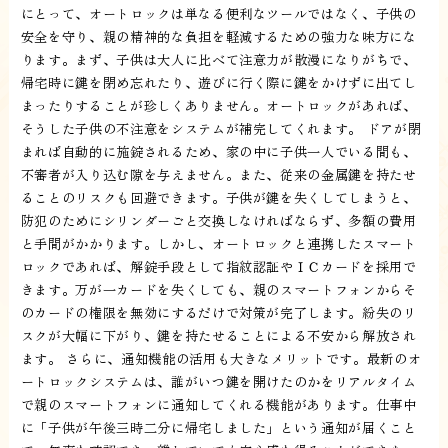
にとって、オートロックは単なる便利なツールではなく、子供の
安全を守り、親の精神的な負担を軽減するための強力な味方にな
ります。まず、子供は大人に比べて注意力が散漫になりがちで、
帰宅時に鍵を閉め忘れたり、遊びに行く際に鍵をかけずに出てし
まったりすることが珍しくありません。オートロックがあれば、
そうした子供の不注意をシステムが補完してくれます。 ドアが閉
まれば自動的に施錠されるため、家の中に子供一人でいる間も、
不審者が入り込む隙を与えません。また、従来の金属鍵を持たせ
ることのリスクも回避できます。子供が鍵を失くしてしまうと、
防犯のためにシリンダーごと交換しなければならず、多額の費用
と手間がかかります。しかし、オートロックと連携したスマート
ロックであれば、解錠手段として指紋認証やＩＣカードを採用で
きます。万が一カードを失くしても、親のスマートフォンからそ
のカードの権限を無効にするだけで対策が完了します。紛失のリ
スクが大幅に下がり、鍵を持たせることによる不安から解放され
ます。 さらに、通知機能の活用も大きなメリットです。最新のオ
ートロックシステムは、誰がいつ鍵を開けたのかをリアルタイム
で親のスマートフォンに通知してくれる機能があります。仕事中
に「子供が午後三時二分に帰宅しました」という通知が届くこと