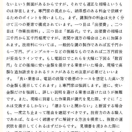
ないという側面があるからですが、それでも適正な相場というも
のは存在します。専門家の視点から、納得感のある料金で依頼す
るためのポイントを伺いました。 まず、鍵製作の料金は大きく分
けて三つの要素で構成されています。一つ目は「出張費」、二つ
目は「作業技術料」、三つ目は「部品代」です。出張費の相場は
三千円から五千円程度ですが、夜間や遠方の場合はこれに加算さ
れます。技術料については、一般的な鍵の製作であれば五千円か
ら一万円、ディンプルキーなどの複雑なものであれば二万円前後
が妥当なラインです。もし電話口でこれらを大幅に下回る「数百
円」などの極端に安い金額を提示する業者がいた場合、現場で高
額な追加請求をされるリスクがあるため注意が必要だといいま
す。 「良い業者は、電話の段階で最悪のケースを想定した高い方
の金額も提示してくれます」と専門家は強調します。逆に、安い
金額だけを強調し、詳しい説明を避ける業者は避けたほうが無難
です。また、現場に到着した作業員が鍵穴を見た際、すぐに「こ
れは交換するしかない」「壊さないと開かない」と断言する場合
も、一度立ち止まって理由を確認すべきです。技術力のある職人
であれば、なるべく破壊せずに解錠する方法を模索し、複数の選
択肢を提示してくれるはずだからです。 見積書を渡された際に