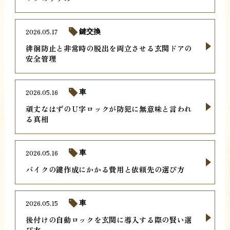
2026.05.17
鍵交換
徘徊防止と非常時の脱出を両立させる玄関ドアの
安全管理
2026.05.16
車
頑丈なはずのＵ字ロックが防犯に無意味と言われ
る真相
2026.05.16
車
バイクの鍵作成にかかる費用と依頼先の選び方
2026.05.15
車
後付けの自動ロックを玄関に導入する際の賢い選
び方