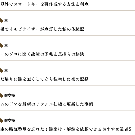
ー以外でスマートキーを再作成する方法と利点
車
車場でイモビライザーが点灯した私の体験記
車
キーのプロに聞く故障の予兆と長持ちの秘訣
車
んだ帰りに鍵を無くして立ち往生した夜の記録
鍵交換
テムのドアを最新のリクシル仕様に更新した事例
鍵交換
庫の暗証番号を忘れた！鍵開け・解錠を依頼できるおすすめ業者5