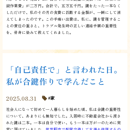
錠作業費」が二万円。合計で、五万五千円。鍵をたった一本なく
しただけで、私のその月の食費に匹敵する金額が、一瞬にして消
えてしまったのです。この手痛い出費は、私に、鍵を管理するこ
との責任の重さと、トラブル発生時の正しい連絡手順の重要性
を、骨身に染みて教えてくれました。
「自己責任で」と言われた日。
私が合鍵作りで学んだこと
2025.08.31
家
社会人になって初めて一人暮らしを始めた頃、私は合鍵の重要性
について、あまりにも無知でした。入居時に不動産会社から渡さ
れた鍵は二本。一本は自分で使い、もう一本は万が一のために実
家に預けていました。
筑紫野市で配管交換して水漏れ修理するの