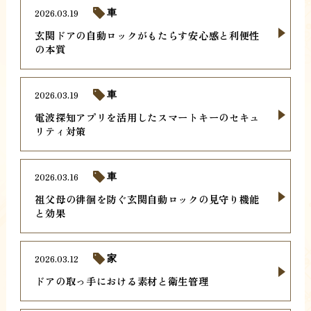
2026.03.19
車
玄関ドアの自動ロックがもたらす安心感と利便性
の本質
2026.03.19
車
電波探知アプリを活用したスマートキーのセキュ
リティ対策
2026.03.16
車
祖父母の徘徊を防ぐ玄関自動ロックの見守り機能
と効果
2026.03.12
家
ドアの取っ手における素材と衛生管理