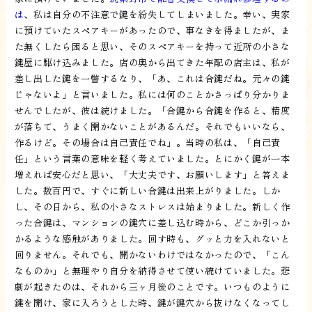
は
、私は自分の不注意で鍵を紛失してしまいました。幸い、実家
に預けていたスペアキーがあったので、事なきを得ましたが、ま
た無くしたら困ると思い、そのスペアキーを持って近所の小さな
鍵屋に駆け込みました。店の奥から出てきた年配の店主は、私が
差し出した鍵を一瞥するなり、「あ、これは合鍵だね。元々の鍵
じゃないよ」と言いました。私には何のことかさっぱり分かりま
せんでしたが、彼は続けました。「合鍵から合鍵を作ると、精度
が落ちて、うまく開かないことがあるんだ。それでもいいなら、
作るけど。その場合は自己責任でね」。当時の私は、「自己責
任」という言葉の意味を軽く考えていました。とにかく鍵が一本
増えれば安心だと思い、「大丈夫です、お願いします」と答えま
した。数百円で、すぐに新しい合鍵は出来上がりました。しか
し、その日から、私の小さなストレスは始まりました。新しく作
った合鍵は、マンションの鍵穴に差し込む時から、どこか引っか
かるような感触がありました。回す時も、グッと力を入れないと
回りません。それでも、開かないわけではなかったので、「こん
なものか」と無理やり自分を納得させて使い続けていました。悲
劇が起きたのは、それから三ヶ月後のことです。いつものように
鍵を開け、家に入ろうとした時、鍵が鍵穴から抜けなくなってし