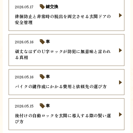
2026.05.17
鍵交換
徘徊防止と非常時の脱出を両立させる玄関ドアの
安全管理
2026.05.16
車
頑丈なはずのＵ字ロックが防犯に無意味と言われ
る真相
2026.05.16
車
バイクの鍵作成にかかる費用と依頼先の選び方
2026.05.15
車
後付けの自動ロックを玄関に導入する際の賢い選
び方