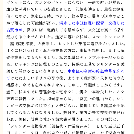
ポケットにも、ズボンのポケットにもない。一瞬で酔いが覚め、
血の気が引いていくのを感じました。記憶を辿ると、最後に鍵を
使ったのは、家を出る時。つまり、飲み屋か、帰りの道中のどこ
かで落とした可能性が高い。
漏水した水道修理に配管口交換した
古賀市が
、深夜に店に電話しても繋がらず、来た道を戻って探す
気力もありませんでした。途方に暮れた私は、スマートフォンで
「鍵 解錠 深夜」と検索し、ヒットした業者に電話をかけました。
すぐに駆けつけてくれた作業員の方に、事情を説明し、まずは解
錠作業をしてもらいました。私の部屋はディンプルキーだったた
め、ピッキングは困難とのことで、特殊な工具でシリンダーを破
壊して開けることになりました。
中京区の金庫の暗証番号を忘れ
て
けたたましいドリルの音の後、ようやく我が家に入れた時の安
堵感は、今でも忘れられません。しかし、問題はここからです。
翌日、私はすぐに管理会社に電話をし、鍵を一本紛失したことを
正直に報告しました。担当者からは、「防犯上の理由から、シリ
ンダーの交換が必須です」と告げられ、提携している鍵屋を手配
してくれることになりました。数日後、業者が来て交換作業が行
われ、後日、管理会社から請求書が届きました。その内訳は、
「シリンダー交換費用（部品代・作業費込み）」として三万五千
円。そして、先日、私が自分で呼んだ鍵屋に支払った「深夜の解